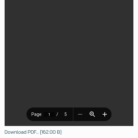
Download PDF... [162.00 B]