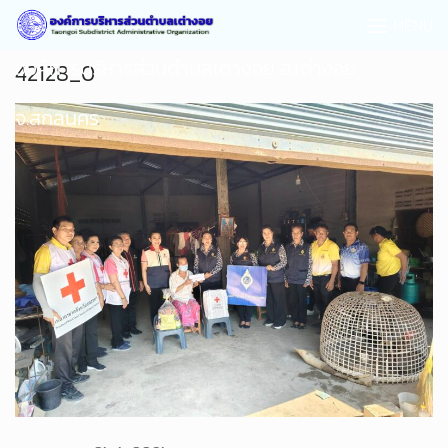
MENU
องค์การบริหารส่วนตำบลเต่างอย อ.เต่างอย
42128_0
จ.สกลนคร