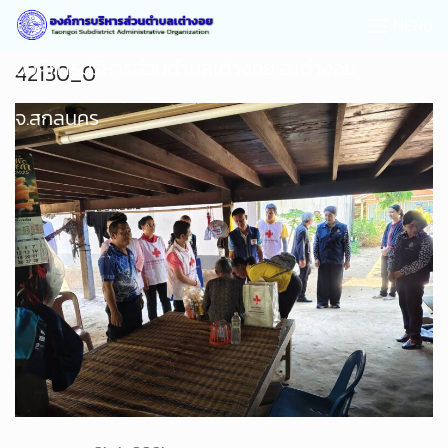
MENU
องค์การบริหารส่วนตำบลเต่างอย อ.เต่างอย
42130_0
จ.สกลนคร