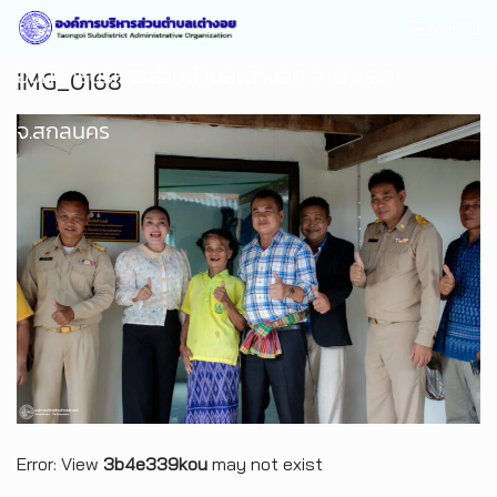
MENU
องค์การบริหารส่วนตำบลเต่างอย อ.เต่างอย
IMG_0168
จ.สกลนคร
Error: View
3b4e339kou
may not exist