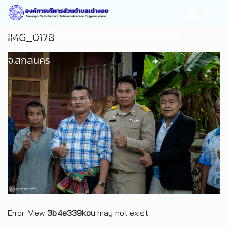
MENU
องค์การบริหารส่วนตำบลเต่างอย อ.เต่างอย
IMG_0178
จ.สกลนคร
Error: View
3b4e339kou
may not exist