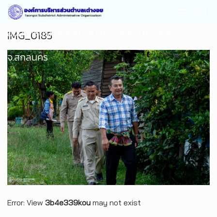
MENU
องค์การบริหารส่วนตำบลเต่างอย อ.เต่างอย
IMG_0185
จ.สกลนคร
Error: View
3b4e339kou
may not exist