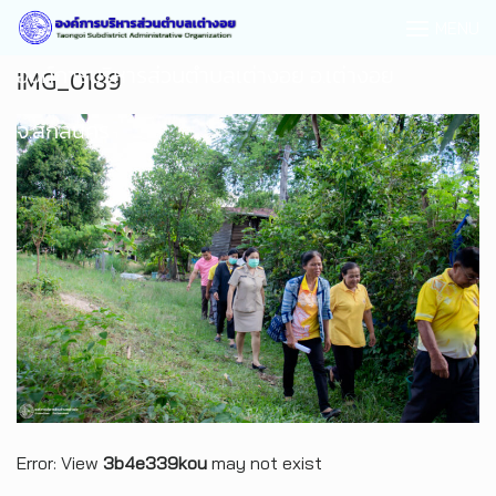
MENU
องค์การบริหารส่วนตำบลเต่างอย อ.เต่างอย
IMG_0189
จ.สกลนคร
Error: View
3b4e339kou
may not exist