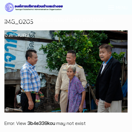
MENU
องค์การบริหารส่วนตำบลเต่างอย อ.เต่างอย
IMG_0205
จ.สกลนคร
Error: View
3b4e339kou
may not exist