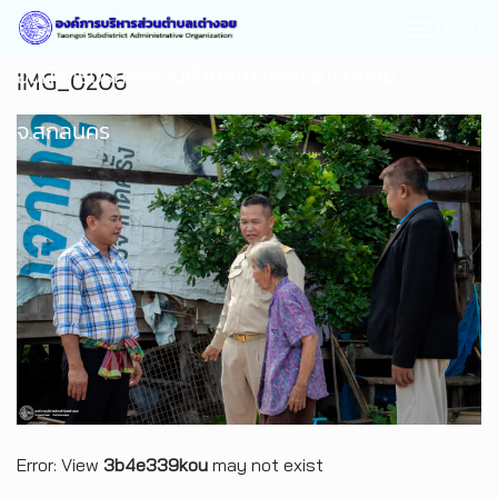
MENU
องค์การบริหารส่วนตำบลเต่างอย อ.เต่างอย
IMG_0206
จ.สกลนคร
Error: View
3b4e339kou
may not exist