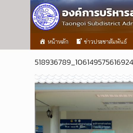
หน้าหลัก
ข่าวประชาสัมพันธ์
518936789_10614957561692