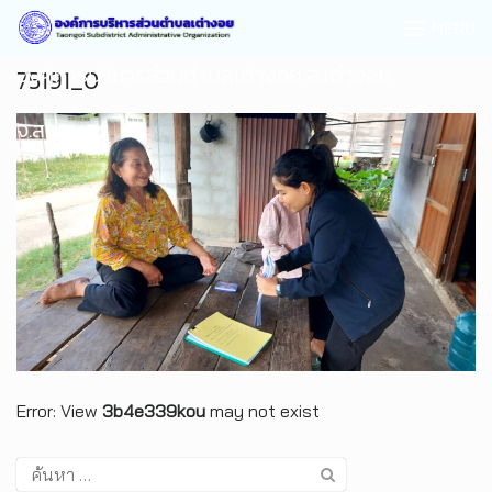
MENU
องค์การบริหารส่วนตำบลเต่างอย อ.เต่างอย
75191_0
จ.สกลนคร
Error: View
3b4e339kou
may not exist