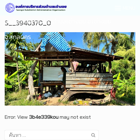
MENU
องค์การบริหารส่วนตำบลเต่างอย อ.เต่างอย
S__3940370_0
จ.สกลนคร
Error: View
3b4e339kou
may not exist